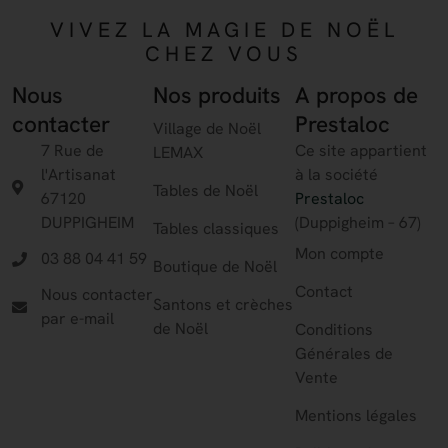
VIVEZ LA MAGIE DE NOËL
CHEZ VOUS
Nous
Nos produits
A propos de
contacter
Prestaloc
Village de Noël
7 Rue de
Ce site appartient
LEMAX
l'Artisanat
à la société
Tables de Noël
67120
Prestaloc
DUPPIGHEIM
(Duppigheim – 67)
Tables classiques
Mon compte
03 88 04 41 59
Boutique de Noël
Contact
Nous contacter
Santons et crèches
par e-mail
de Noël
Conditions
Générales de
Vente
Mentions légales