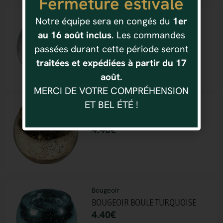
Fermeture estivale
Notre équipe sera en congés du
1er
Bougeoir
BOUGEOIR BOULE ARGENT
au 16 août inclus
. Les commandes
4.40
€
passées durant cette période seront
traitées et expédiées à partir du 17
août.
MERCI DE VOTRE COMPRÉHENSION
ET BEL ÉTÉ !
Bougeoir
BOUGEOIR BOULE OR
4.40
€
Bougeoir
BOUGEOIR BOULE TURQUOISE
4.40
€