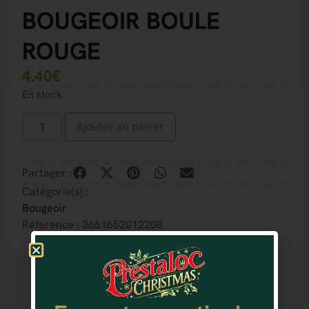
BOUGEOIR BOULE
ROUGE
4.40
€
En stock
Ajouter au panier
Partager :
Catégorie(s) :
Bougeoir
Référence : 3661652012208
Vous aimerez aussi