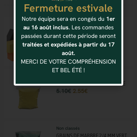
Fermeture estivale
Vous aimerez aussi
Notre équipe sera en congés du
1er
Non classés
au 16 août inclus
. Les commandes
FLORA MOUSSE (DIFFERENTS
passées durant cette période seront
COLORIS)
traitées et expédiées à partir du 17
1.90
€
1.14
€
août.
MERCI DE VOTRE COMPRÉHENSION
ET BEL ÉTÉ !
Non classés
SABLE DE MARBRE 0.5 MM JAUNE
5.10
€
2.55
€
Non classés
GRAINS DE MARBRE 2/4 MM VERT