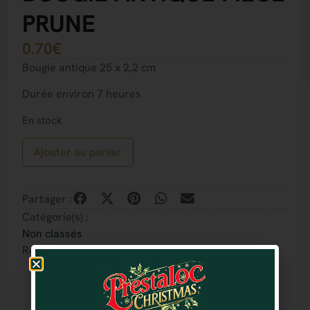
PRUNE
0.70
€
Bougie antique 25 x 2,2 cm
Durée environ 7 heures
En stock
Ajouter au panier
Partager :
Catégorie(s) :
Non classés
Référence : 7321011655755