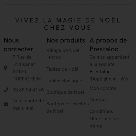
VIVEZ LA MAGIE DE NOËL
CHEZ VOUS
Nous
Nos produits
A propos de
contacter
Prestaloc
Village de Noël
7 Rue de
Ce site appartient
LEMAX
l'Artisanat
à la société
Tables de Noël
67120
Prestaloc
DUPPIGHEIM
(Duppigheim – 67)
Tables classiques
Mon compte
03 88 04 41 59
Boutique de Noël
Contact
Nous contacter
Santons et crèches
par e-mail
de Noël
Conditions
Générales de
Vente