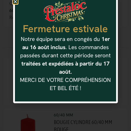
Catégorie(s) :
60/40 MM
Référence : 9228023910081
Fermeture estivale
Notre équipe sera en congés du
1er
au 16 août inclus
. Les commandes
Vous aimerez aussi
passées durant cette période seront
traitées et expédiées à partir du 17
60/40 MM
août.
BOUGIE CYLINDRE 60/40 MM
ORIENT ORANGE
MERCI DE VOTRE COMPRÉHENSION
0.60
€
ET BEL ÉTÉ !
60/40 MM
BOUGIE CYLINDRE 60/40 MM
ROUGE