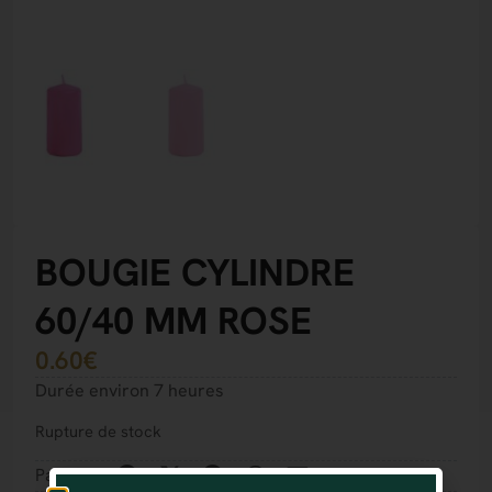
BOUGIE CYLINDRE
60/40 MM ROSE
0.60
€
Durée environ 7 heures
Rupture de stock
Partager :