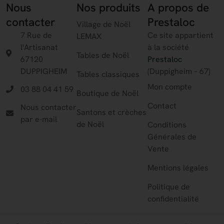
Nous
Nos produits
A propos de
contacter
Prestaloc
Village de Noël
7 Rue de
Ce site appartient
LEMAX
l'Artisanat
à la société
Tables de Noël
67120
Prestaloc
DUPPIGHEIM
(Duppigheim – 67)
Tables classiques
Mon compte
03 88 04 41 59
Boutique de Noël
Contact
Nous contacter
Santons et crèches
par e-mail
de Noël
Conditions
Générales de
Vente
Mentions légales
Politique de
confidentialité