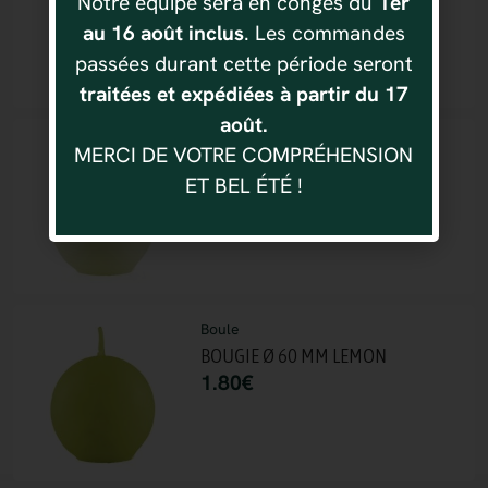
Notre équipe sera en congés du
1er
1.80
€
au 16 août inclus
. Les commandes
passées durant cette période seront
traitées et expédiées à partir du 17
août.
Boule
MERCI DE VOTRE COMPRÉHENSION
BOUGIE Ø 60 MM IVOIRE
ET BEL ÉTÉ !
1.80
€
Boule
BOUGIE Ø 60 MM LEMON
1.80
€