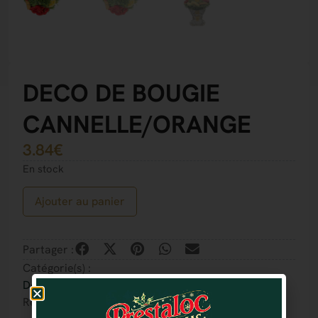
DECO DE BOUGIE
CANNELLE/ORANGE
3.84
€
En stock
Ajouter au panier
Partager :
Catégorie(s) :
Décos de table
Référence : 7321011299874