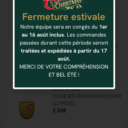
Fermeture estivale
Vous aimerez aussi
Notre équipe sera en congés du
1er
au 16 août inclus
. Les commandes
Décos de table
passées durant cette période seront
LUNE BOIS ROUGE AUTOCOLLANT
traitées et expédiées à partir du 17
(12 PIECES)
août.
2.20
€
MERCI DE VOTRE COMPRÉHENSION
ET BEL ÉTÉ !
Décos de table
COEUR BOIS ROUGE AUTOCOLLANT
(12 PIECES)
2.20
€