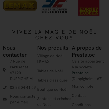
VIVEZ LA MAGIE DE NOËL
CHEZ VOUS
Nous
Nos produits
A propos de
contacter
Prestaloc
Village de Noël
7 Rue de
Ce site appartient
LEMAX
l'Artisanat
à la société
Tables de Noël
67120
Prestaloc
DUPPIGHEIM
(Duppigheim – 67)
Tables classiques
Mon compte
03 88 04 41 59
Boutique de Noël
Contact
Nous contacter
Santons et crèches
par e-mail
de Noël
Conditions