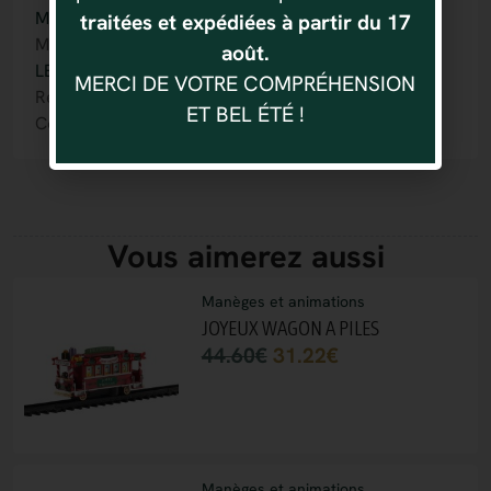
Manèges et animations
traitées et expédiées à partir du 17
Marque :
août.
LEMAX
MERCI DE VOTRE COMPRÉHENSION
Référence : 728162452689
ET BEL ÉTÉ !
Code produit : # 45268
Vous aimerez aussi
Manèges et animations
JOYEUX WAGON A PILES
44.60
€
31.22
€
Manèges et animations