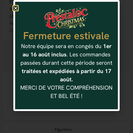
Figurines
Marque :
LEMAX
Référence : 728162523365
Code produit : # 52336
Fermeture estivale
Notre équipe sera en congés du
1er
au 16 août inclus
. Les commandes
passées durant cette période seront
Vous aimerez aussi
traitées et expédiées à partir du 17
août.
Figurines
FIGURINE LOVEBIRDS
MERCI DE VOTRE COMPRÉHENSION
5.99
€
4.19
€
ET BEL ÉTÉ !
Figurines