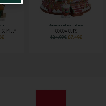
ons
Manèges et animations
ISS MILLY
COCOA CUPS
0
€
124.99
€
87.49
€