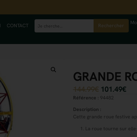
Mo
M
CONTACT
Rechercher
GRANDE RO
144.99
€
101.49
€
Référence :
94482
Description :
Cette grande roue festive app
La roue tourne sur ell