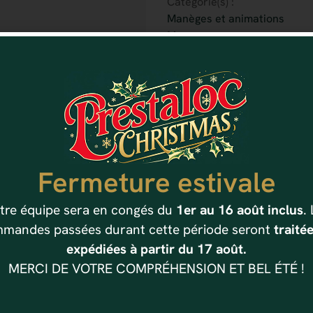
Catégorie(s) :
Manèges et animations
Marque :
LEMAX
Référence : 728162944825
Code produit : # 94482
Fermeture estivale
Vous aimerez aussi
tre équipe sera en congés du
1er au 16 août inclus
.
mandes passées durant cette période seront
traitée
expédiées à partir du 17 août.
MERCI DE VOTRE COMPRÉHENSION ET BEL ÉTÉ !