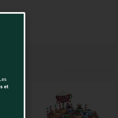
 Les
s et