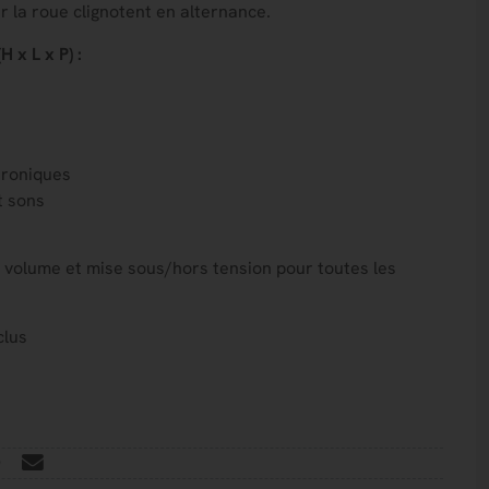
r la roue clignotent en alternance.
 x L x P) :
roniques
t sons
 volume et mise sous/hors tension pour toutes les
clus