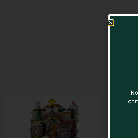
No
com