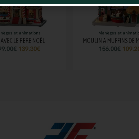
nèges et animations
Manèges et animati
 AVEC LE PERE NOËL
MOULIN A MUFFINS DE M
99.00
€
139.30
€
156.00
€
109.2