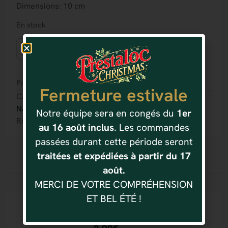
Dimensions: 10 cm
En stock
Ajouter au panier
Partager :
Fermeture estivale
Catégorie(s) :
Nature
Notre équipe sera en congés du
1er
Référence : 3016600066763
au 16 août inclus
. Les commandes
passées durant cette période seront
traitées et expédiées à partir du 17
août.
Vous aimerez aussi
MERCI DE VOTRE COMPRÉHENSION
ET BEL ÉTÉ !
Nature
3 BAMBOUS DE PRESENTATION