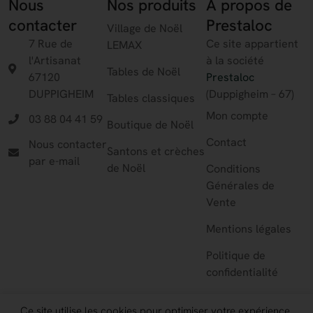
Nous
Nos produits
A propos de
contacter
Prestaloc
Village de Noël
7 Rue de
Ce site appartient
LEMAX
l'Artisanat
à la société
Tables de Noël
67120
Prestaloc
DUPPIGHEIM
(Duppigheim – 67)
Tables classiques
Mon compte
03 88 04 41 59
Boutique de Noël
Contact
Nous contacter
Santons et crèches
par e-mail
de Noël
Conditions
Générales de
Vente
Mentions légales
Politique de
confidentialité
Ce site utilise les cookies pour optimiser votre expérience.