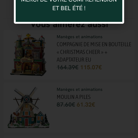
ET BEL ÉTÉ !
Vous aimerez aussi
Manèges et animations
COMPAGNIE DE MISE EN BOUTEILLE
« CHRISTMAS CHEER » +
ADAPTATEUR EU
164.39
€
115.07
€
Manèges et animations
MOULIN A PILES
87.60
€
61.32
€