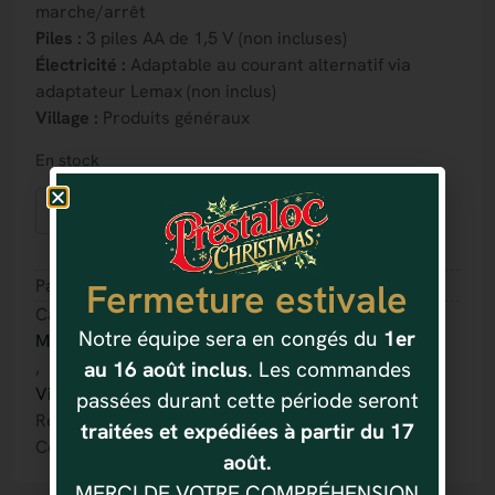
marche/arrêt
Piles :
3 piles AA de 1,5 V (non incluses)
Électricité :
Adaptable au courant alternatif via
adaptateur Lemax (non inclus)
Village :
Produits généraux
En stock
Ajouter au panier
Partager :
Fermeture estivale
Catégorie(s) :
Notre équipe sera en congés du
1er
Manèges et animations
au 16 août inclus
. Les commandes
,
Village de Noël LEMAX
passées durant cette période seront
Référence : 728162544568
traitées et expédiées à partir du 17
Code produit : # 54456
août.
MERCI DE VOTRE COMPRÉHENSION