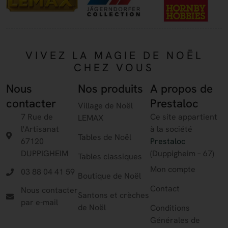
VIVEZ LA MAGIE DE NOËL
CHEZ VOUS
Nous
Nos produits
A propos de
contacter
Prestaloc
Village de Noël
7 Rue de
Ce site appartient
LEMAX
l'Artisanat
à la société
Tables de Noël
67120
Prestaloc
DUPPIGHEIM
(Duppigheim – 67)
Tables classiques
Mon compte
03 88 04 41 59
Boutique de Noël
Contact
Nous contacter
Santons et crèches
par e-mail
de Noël
Conditions
Générales de