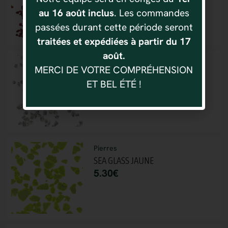
au 16 août inclus
. Les commandes
passées durant cette période seront
traitées et expédiées à partir du 17
août.
Pierres
MERCI DE VOTRE COMPRÉHENSION
GLASS ICE ROCKS NATUREL
ET BEL ÉTÉ !
4.70
€
Pierres
SEA GLASS JAUNE
5.30
€