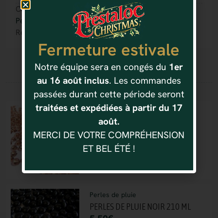
Catégorie(s) :
Perles de pluie
Référence : 4037166469750
Fermeture estivale
Notre équipe sera en congés du
1er
au 16 août inclus
. Les commandes
Vous aimerez aussi
passées durant cette période seront
traitées et expédiées à partir du 17
Perles de pluie
août.
PERLES DE PLUIE CARAMEL
MERCI DE VOTRE COMPRÉHENSION
5.50
€
ET BEL ÉTÉ !
Perles de pluie
PERLES DE PLUIE NOIR 210 ML