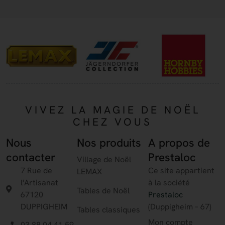
VIVEZ LA MAGIE DE NOËL
CHEZ VOUS
Nous
Nos produits
A propos de
contacter
Prestaloc
Village de Noël
7 Rue de
Ce site appartient
LEMAX
l'Artisanat
à la société
Tables de Noël
67120
Prestaloc
DUPPIGHEIM
(Duppigheim – 67)
Tables classiques
Mon compte
03 88 04 41 59