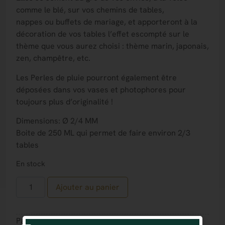
comme le blé, sur vos chemins de tables,
nappes ou buffets de mariage, et apporteront à la
décoration de vos tables l’effet escompté sur le
thème que vous aurez choisi : thème marin, japonais,
zen, champêtre, etc.
Les Perles de pluie pourront également être
déposées dans vos vases et photophores pour
toujours plus d’originalité !
Dimensions: Ø 2/4 MM
Boite de 250 ML qui permet de faire environ 2/3
tables
En stock
Ajouter au panier
Partager :