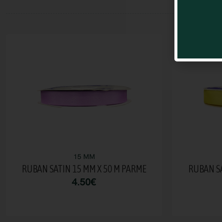
15 MM
RUBAN SATIN 15 MM X 50 M PARME
RUBAN SA
4.50
€