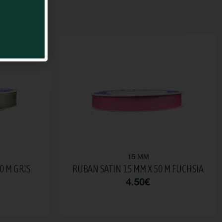
15 MM
0 M GRIS
RUBAN SATIN 15 MM X 50 M FUCHSIA
4.50
€