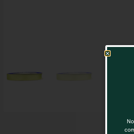
No
com