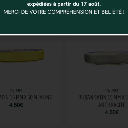
expédiées à partir du 17 août.
Vous aimerez aussi
MERCI DE VOTRE COMPRÉHENSION ET BEL ÉTÉ !
15 MM
15 MM
TIN 15 MM X 50 M JAUNE
RUBAN SATIN 15 MM X 5
4.50
€
ANTHRACITE
4.50
€