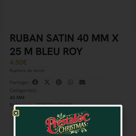
RUBAN SATIN 40 MM X
25 M BLEU ROY
4.50
€
Rupture de stock
Partager :
Catégorie(s) :
40 MM
Référence : 8055320623608