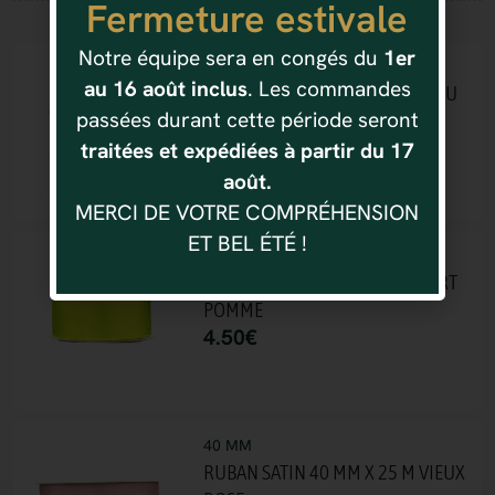
Fermeture estivale
Vous aimerez aussi
Notre équipe sera en congés du
1er
40 MM
au 16 août inclus
. Les commandes
RUBAN SATIN 40 MM X 25 M BLEU
passées durant cette période seront
CIEL
4.50
€
traitées et expédiées à partir du 17
août.
MERCI DE VOTRE COMPRÉHENSION
ET BEL ÉTÉ !
40 MM
RUBAN SATIN 40 MM X 25 M VERT
POMME
4.50
€
40 MM
RUBAN SATIN 40 MM X 25 M VIEUX