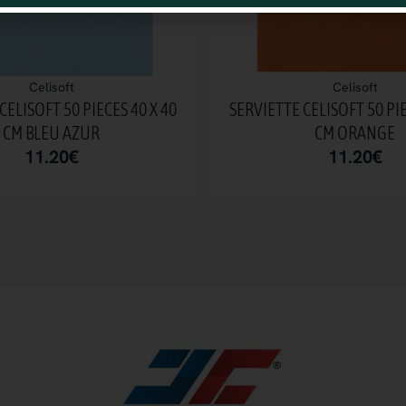
Celisoft
Celisoft
CELISOFT 50 PIECES 40 X 40
SERVIETTE CELISOFT 50 PIE
CM BLEU AZUR
CM ORANGE
11.20
€
11.20
€