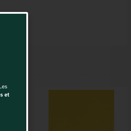
 Les
s et