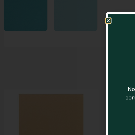
No
com