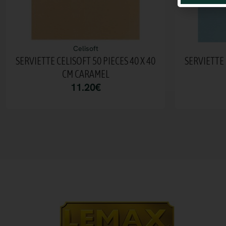
Celisoft
SERVIETTE CELISOFT 50 PIECES 40 X 40
SERVIETTE 
CM CARAMEL
11.20
€