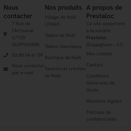
Nous
Nos produits
A propos de
contacter
Prestaloc
Village de Noël
7 Rue de
Ce site appartient
LEMAX
l'Artisanat
à la société
Tables de Noël
67120
Prestaloc
DUPPIGHEIM
(Duppigheim – 67)
Tables classiques
Mon compte
03 88 04 41 59
Boutique de Noël
Contact
Nous contacter
Santons et crèches
par e-mail
de Noël
Conditions
Générales de
Vente
Mentions légales
Politique de
confidentialité