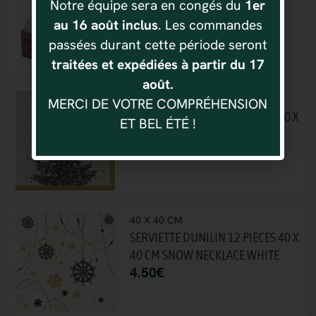
Notre équipe sera en congés du
1er
RUDOLF (12 PIECES°
au 16 août inclus
. Les commandes
6.85
€
passées durant cette période seront
traitées et expédiées à partir du 17
août.
40 X 40 CM
MERCI DE VOTRE COMPRÉHENSION
SERVIETTE DUNILIN 12 PIECES 40 X
ET BEL ÉTÉ !
40
5.88
€
40 X 40 CM
SERVIETTE DUNILIN 12 PIECES 40 X
40 CM SNOW NECKLACE WHITE
4.50
€