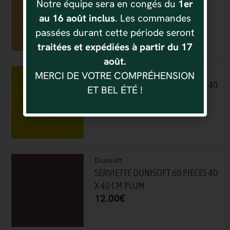
Notre équipe sera en congés du
1er
X 40 CM HONEY
au 16 août inclus
. Les commandes
12.00
€
passées durant cette période seront
traitées et expédiées à partir du 17
août.
Dunisoft
MERCI DE VOTRE COMPRÉHENSION
SERVIETTE DUNISOFT 60 PIECES 40
ET BEL ÉTÉ !
X 40 CM KIWI
12.00
€
Dunisoft
SERVIETTE DUNISOFT 60 PIECES 40
X 40 CM PLUM
12.00
€