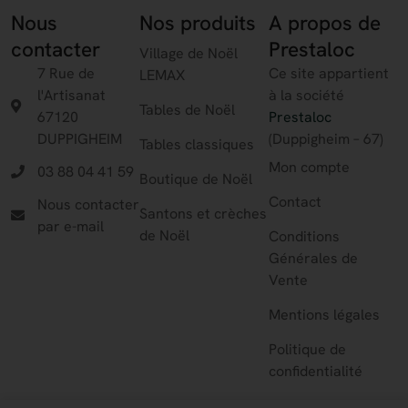
Nous
Nos produits
A propos de
contacter
Prestaloc
Village de Noël
7 Rue de
Ce site appartient
LEMAX
l'Artisanat
à la société
Tables de Noël
67120
Prestaloc
DUPPIGHEIM
(Duppigheim – 67)
Tables classiques
Mon compte
03 88 04 41 59
Boutique de Noël
Contact
Nous contacter
Santons et crèches
par e-mail
de Noël
Conditions
Générales de
Vente
Mentions légales
Politique de
confidentialité