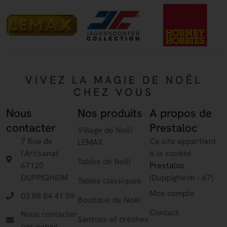
VIVEZ LA MAGIE DE NOËL
CHEZ VOUS
Nous
Nos produits
A propos de
contacter
Prestaloc
Village de Noël
7 Rue de
Ce site appartient
LEMAX
l'Artisanat
à la société
Tables de Noël
67120
Prestaloc
DUPPIGHEIM
(Duppigheim – 67)
Tables classiques
Mon compte
03 88 04 41 59
Boutique de Noël
Contact
Nous contacter
Santons et crèches
par e-mail