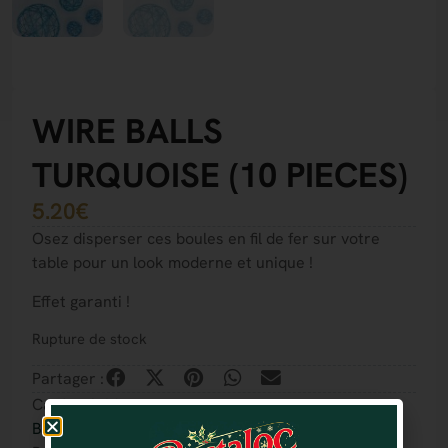
WIRE BALLS
TURQUOISE (10 PIECES)
5.20
€
Osez disperser ces boules en fil de fer sur votre
table pour un look moderne et unique !
Effet garanti !
Rupture de stock
Partager :
Catégorie(s) :
Boules