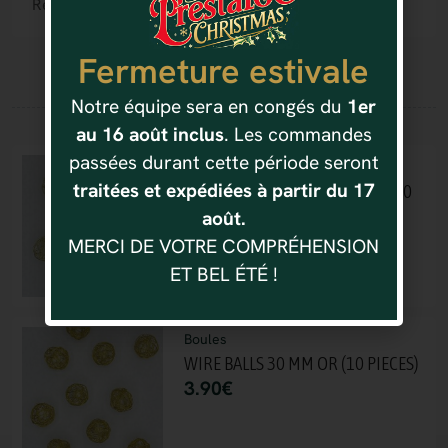
Référence : 4037166470220
Fermeture estivale
Notre équipe sera en congés du
1er
Vous aimerez aussi
au 16 août inclus
. Les commandes
passées durant cette période seront
Boules
traitées et expédiées à partir du 17
WIRE BALLS 30 MM OR BLANC (40
PIECES)
août.
8.10
€
MERCI DE VOTRE COMPRÉHENSION
ET BEL ÉTÉ !
Boules
WIRE BALLS 30 MM OR (10 PIECES)
3.90
€