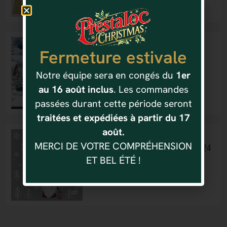
24 X 24 CM
Fermeture estivale
SERVIETTE COCKTAIL 24X24
WINTER VIL
Notre équipe sera en congés du
1er
1.92
€
au 16 août inclus
. Les commandes
passées durant cette période seront
traitées et expédiées à partir du 17
août.
24 X 24 CM
MERCI DE VOTRE COMPRÉHENSION
SERVIETTE COCKTAIL 20 PIECES 24
ET BEL ÉTÉ !
X 24 CM TOMTE MED LUVA
1.60
€