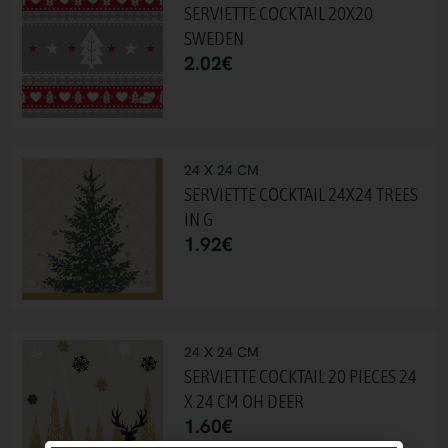
SERVIETTE COCKTAIL 20X20
SWEDEN
2.02
€
24 X 24 CM
SERVIETTE COCKTAIL 24X24 TREES
IN G
1.92
€
24 X 24 CM
SERVIETTE COCKTAIL 20 PIECES 24
X 24 CM OH DEER
1.60
€