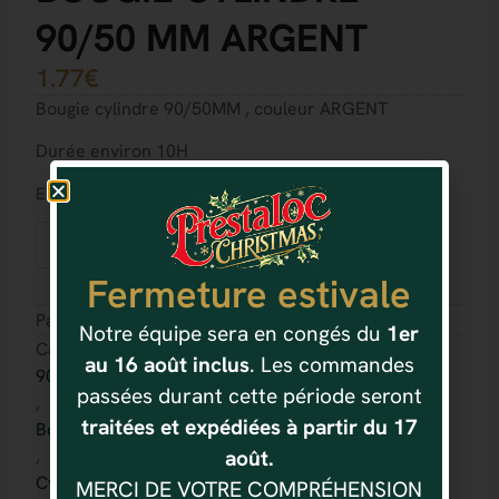
90/50 MM ARGENT
1.77
€
Bougie cylindre 90/50MM , couleur ARGENT
Durée environ 10H
En stock
Ajouter au panier
Fermeture estivale
Partager :
Notre équipe sera en congés du
1er
Catégorie(s) :
au 16 août inclus
. Les commandes
90/50 MM
passées durant cette période seront
,
traitées et expédiées à partir du 17
Bougies
,
août.
Cylindre
MERCI DE VOTRE COMPRÉHENSION