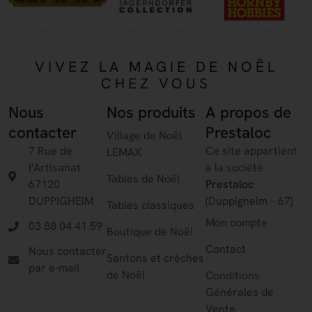
VIVEZ LA MAGIE DE NOËL
CHEZ VOUS
Nous
Nos produits
A propos de
contacter
Prestaloc
Village de Noël
7 Rue de
Ce site appartient
LEMAX
l'Artisanat
à la société
Tables de Noël
67120
Prestaloc
DUPPIGHEIM
(Duppigheim – 67)
Tables classiques
Mon compte
03 88 04 41 59
Boutique de Noël
Contact
Nous contacter
Santons et crèches
par e-mail
de Noël
Conditions
Générales de
Vente