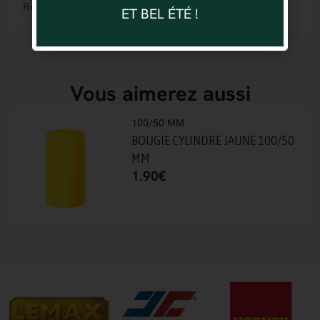
Référence : 4031052334702
ET BEL ÉTÉ !
Vous aimerez aussi
100/50 MM
BOUGIE CYLINDRE JAUNE 100/50
MM
1.90
€