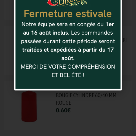
0.60
€
Fermeture estivale
Notre équipe sera en congés du
1er
au 16 août inclus
. Les commandes
60/40 MM
BOUGIE CYLINDRE 60/40 MM VERT
passées durant cette période seront
FONCE
traitées et expédiées à partir du 17
0.60
€
août.
MERCI DE VOTRE COMPRÉHENSION
ET BEL ÉTÉ !
60/40 MM
BOUGIE CYLINDRE 60/40 MM
ROUGE
0.60
€