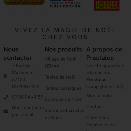
VIVEZ LA MAGIE DE NOËL
CHEZ VOUS
Nous
Nos produits
A propos de
contacter
Prestaloc
Village de Noël
7 Rue de
Ce site appartient
LEMAX
l'Artisanat
à la société
Tables de Noël
67120
Prestaloc
DUPPIGHEIM
(Duppigheim – 67)
Tables classiques
Mon compte
03 88 04 41 59
Boutique de Noël
Contact
Nous contacter
Santons et crèches
par e-mail
de Noël
Conditions
Générales de