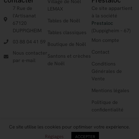
Village de Noël
7 Rue de
Ce site appartient
LEMAX
l'Artisanat
à la société
Tables de Noël
67120
Prestaloc
DUPPIGHEIM
(Duppigheim – 67)
Tables classiques
Mon compte
03 88 04 41 59
Boutique de Noël
Contact
Nous contacter
Santons et crèches
par e-mail
de Noël
Conditions
Générales de
Vente
Mentions légales
Politique de
confidentialité
Ce site utilise les cookies pour optimiser votre expérience.
© Copyright 2026 Prestaloc – Tous droits réservés.
Réglages
ACCEPTER
Création du site internet :
NS Studio