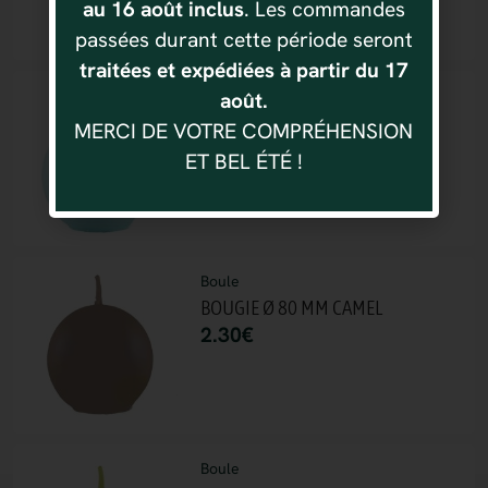
au 16 août inclus
. Les commandes
passées durant cette période seront
traitées et expédiées à partir du 17
Boule
août.
BOUGIE Ø 80 MM TURQUOISE
MERCI DE VOTRE COMPRÉHENSION
2.30
€
ET BEL ÉTÉ !
Boule
BOUGIE Ø 80 MM CAMEL
2.30
€
Boule