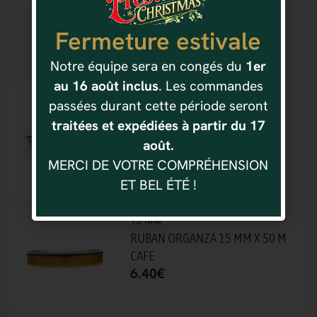
Fermeture estivale
Vous aimerez aussi
Notre équipe sera en congés du
1er
au 16 août inclus
. Les commandes
15 MM
passées durant cette période seront
RUBAN ORGANZA 15 MM X 50 M
traitées et expédiées à partir du 17
ARGENT
août.
6.40
€
MERCI DE VOTRE COMPRÉHENSION
ET BEL ÉTÉ !
15 MM
RUBAN ORGANZA 15 MM X 50 M
CAFE
6.40
€