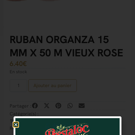
RUBAN ORGANZA 15
MM X 50 M VIEUX ROSE
6.40
€
En stock
Ajouter au panier
Partager :
Catégorie(s) :
15 MM
Référence : 8054729486890