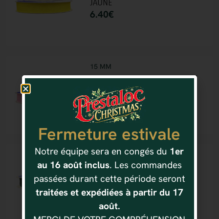
JAUNE
6.40
€
15 MM
RUBAN ORGANZA 15 MM X 50 M
ROSE
6.40
€
Fermeture estivale
Notre équipe sera en congés du
1er
15 MM
au 16 août inclus
. Les commandes
RUBAN ORGANZA 15 MM X 50 M
passées durant cette période seront
VERT FONCE
6.40
€
traitées et expédiées à partir du 17
août.