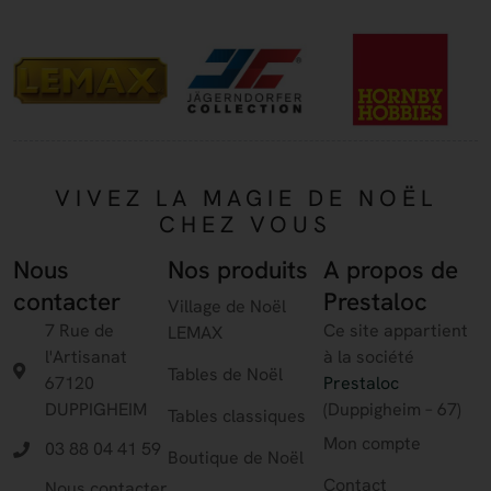
VIVEZ LA MAGIE DE NOËL
CHEZ VOUS
Nous
Nos produits
A propos de
contacter
Prestaloc
Village de Noël
7 Rue de
Ce site appartient
LEMAX
l'Artisanat
à la société
Tables de Noël
67120
Prestaloc
DUPPIGHEIM
(Duppigheim – 67)
Tables classiques
Mon compte
03 88 04 41 59
Boutique de Noël
Contact
Nous contacter