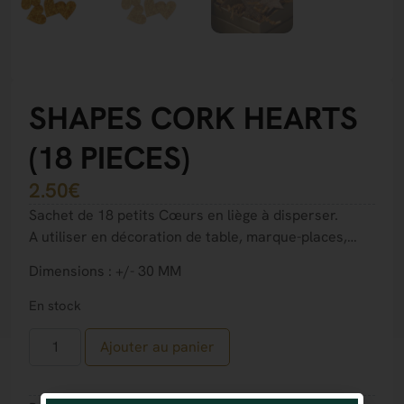
SHAPES CORK HEARTS
(18 PIECES)
2.50
€
Sachet de 18 petits Cœurs en liège à disperser.
A utiliser en décoration de table, marque-places,…
Dimensions : +/- 30 MM
En stock
Ajouter au panier