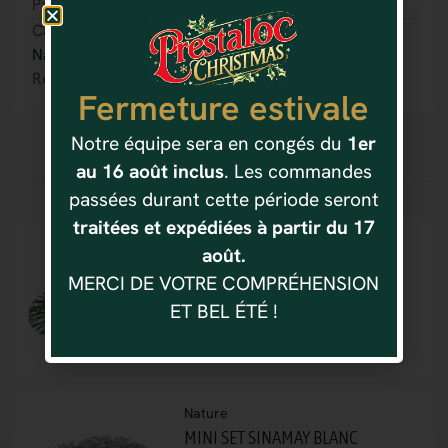
Partager :
Catégorie(s) :
Nature
Référence : 4037166823781
Fermeture estivale
Notre équipe sera en congés du
1er
au 16 août inclus
. Les commandes
Vous aimerez aussi
passées durant cette période seront
traitées et expédiées à partir du 17
Nature
août.
MINI SET SINAMAY VERT
MERCI DE VOTRE COMPRÉHENSION
3.00
€
ET BEL ÉTÉ !
Nature
MINI SET SINAMAY BLANC